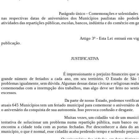
Parágrafo único - Comemorações e solenidades cívica
nas respectivas datas de aniversários dos Municípios paulistas não poderã
atividades das repartições públicas, escolas, bancos, indústria e do comércio em ge
Artigo 3º - Esta Lei entrará em vigor na d
publicação.
JUSTIFICATIVA
É impressionante o prejuízo financeiro que o Brasi
grande número de feriados a cada ano, em seu território. O Estado de São P
problemas igualmente, sem dúvida. Algumas dessas datas cívicas e religiosas rea
comemoradas com a interrupção dos trabalhos, mas algo deve ser feito no senti
excessos.
Da parte de nosso Estado, podemos verificar que 
atuais 645 Municípios tem um feriado municipal para comemorar o aniversário d
o aniversário da conquista de sua autonomia. Isso provoca confusão e desgaste.
Muitas vezes, um cidadão vai de um município par
tentativa de solucionar um problema numa repartição pública, num banco ou
encontra a cidade toda com as portas fechadas. Por desconhecer a data do an
município, o que é normal, esse cidadão acaba perdendo tempo e sofrendo prejuízo