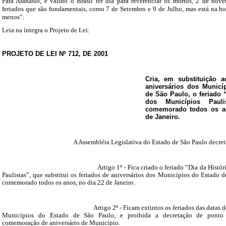
Para Afanasio, é valido o Brasil ter dia para reverenciar os mortos, 2 de nov
feriados que são fundamentais, como 7 de Setembro e 9 de Julho, mas está na hor
menos”.
Leia na íntegra o Projeto de Lei:
PROJETO DE LEI Nº 712, DE 2001
Cria, em substituição a
aniversários dos Municí
de São Paulo, o feriado “
dos Municípios Pauli
comemorado todos os a
de Janeiro
.
A Assembléia Legislativa do Estado de São Paulo decret
Artigo 1º - Fica criado o feriado “Dia da História do
Paulistas”, que substitui os feriados de aniversários dos Municípios do Estado d
comemorado todos os anos, no dia 22 de Janeiro.
Artigo 2º - Ficam extintos os feriados das datas de aniv
Municípios do Estado de São Paulo, e proibida a decretação de ponto f
comemoração de aniversário de Município.