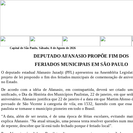
Capital de São Paulo, Sábado, 8 de Agosto de 2026
DEPUTADO AFANASIO PROPÕE FIM DOS
FERIADOS MUNICIPAIS EM SÃO PAULO
O deputado estadual Afanasio Jazadji (PFL) apresentou na Assembléia Legisla
projeto de lei propondo o fim dos feriados municipais de comemoração de aniver
no Estado.
De acordo com a idéia de Afanasio, em contrapartida, deverá ser criado um 
unificado, o Dia da História dos Municípios Paulistas, 22 de janeiro, em que serã
aniversários. Afanasio justifica que 22 de janeiro é a data em que Martim Afonso
povoado de São Vicente à categoria de vila, em 1532, fazendo com que essa 
paulista se tornasse o município pioneiro em todo o Brasil.
“A data, além de ser neutra, é de uma época de férias escolares, evitando maio
explica Afanasio. “Na atual situação, uma pessoa tenta resolver questões num mu
de repente, descobre que lá está tudo fechado porque é feriado local”.