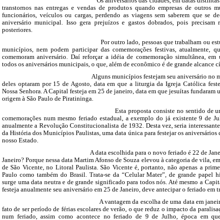
Os aniversários das cidades, em datas distintas e esp
transtornos nas entregas e vendas de produtos quando empresas de outros m
funcionários, veículos ou cargas, perdendo as viagens sem saberem que se de
aniversário municipal. Isso gera prejuízos e gastos dobrados, pois precisam 
posteriores.
Por outro lado, pessoas que trabalham ou estudam f
municípios, nem podem participar das comemorações festivas, atualmente, 
comemoram aniversário. Daí reforçar a idéia de comemoração simultânea, em 
todos os aniversários municipais, o que, além de econômico é de grande alcance cí
Alguns municípios festejam seu aniversário no mesmo
deles optaram por 15 de Agosto, data em que a liturgia da Igreja Católica fest
Nossa Senhora. A Capital festeja em 25 de janeiro, data em que jesuítas fundaram
origem à São Paulo de Piratininga.
Esta proposta consiste no sentido de unificar 
comemorações num mesmo feriado estadual, a exemplo do já existente 9 de Ju
anualmente a Revolução Constitucionalista de 1932. Desta vez, seria interessante
da História dos Municípios Paulistas, uma data única para festejar os aniversários
nosso Estado.
A data escolhida para o novo feriado é 22 de Janeiro. P
Janeiro? Porque nessa data Martim Afonso de Souza elevou à categoria de vila, 
de São Vicente, no Litoral Paulista. São Vicente é, portanto, não apenas a prim
Paulo como também do Brasil. Trata-se da “Celular Mater”, de grande papel his
surge uma data neutra e de grande significado para todos nós. Até mesmo a Capit
festeja anualmente seu aniversário em 25 de Janeiro, deve antecipar o feriado em tr
A vantagem da escolha de uma data em janeiro est
fato de ser período de férias escolares de verão, o que reduz o impacto da paralisa
num feriado, assim como acontece no feriado de 9 de Julho, época em que