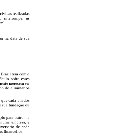
s realizadas
o interromper as
ral.
ata de sua
l tem com o
aulo sofre esses
lmente merecem ser
do de eliminar os
cada um dos
e sua fundação ou
a outro, na
 numa empresa, e
iversário de cada
s financeiros.