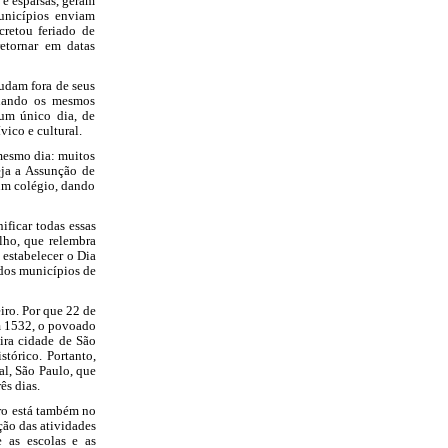
arsas, geram
unicípios enviam
cretou feriado de
retornar em datas
ora de seus
quando os mesmos
um único dia, de
vico e cultural.
 dia: muitos
eja a Assunção de
 um colégio, dando
todas essas
lho, que relembra
 estabelecer o Dia
 dos municípios de
or que 22 de
em 1532, o povoado
eira cidade de São
tórico. Portanto,
al, São Paulo, que
ês dias.
á também no
ção das atividades
 as escolas e as