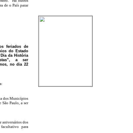
embro. “Há outros
a de o País parar
os feriados de
pios do Estado
Dia da História
stas”, a ser
nos, no dia 22
a:
s Municípios
e São Paulo, a ser
ersários dos
acultativo para